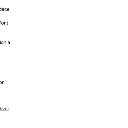
udace
font
ion a
-
 on
tive-