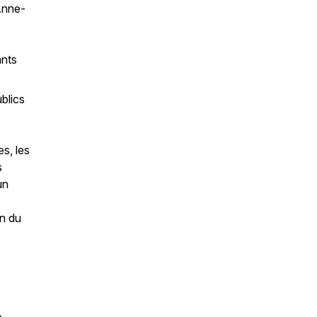
Anne-
ants
blics
es, les
s
un
on du