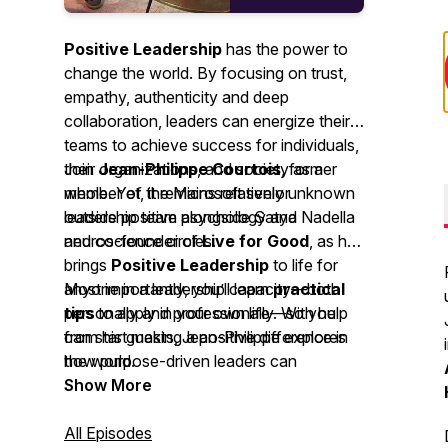
Positive Leadership
has the power to
change the world. By focusing on trust,
empathy, authenticity and deep
collaboration, leaders can energize their
teams to achieve success for individuals,
their organizations, and society as a
Join
Jean-Philippe Courtois
, former
whole. Yet, it remains relatively unknown
member of the Microsoft senior
outside positive psychology and
leadership team alongside Satya Nadella
neuroscience circles.
and co-founder of
Live for Good
, as he
brings
Positive Leadership
to life for
anyone in a leadership capacity—both
Most importantly, you’ll learn
practical
personally and professionally. With help
tips
to apply in your own life—so you
from his guests, Jean-Philippe explores
can start making a positive difference in
how purpose-driven leaders can
the world.
generate the positive energy needed to
Show More
drive business success, individual
fulfillment, and societal impact across a
All Episodes