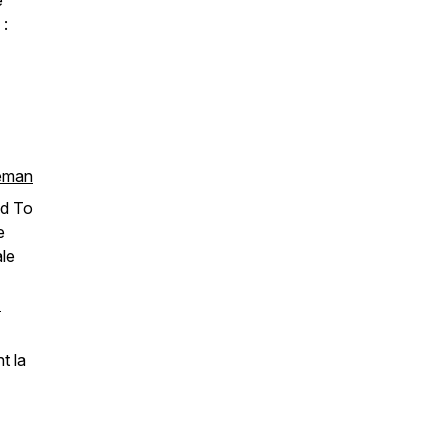
e
 :
leman
od To
e
ale
-
t la