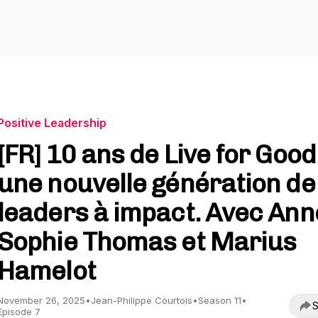
Positive Leadership
[FR] 10 ans de Live for Good 
une nouvelle génération de
leaders à impact. Avec Ann
Sophie Thomas et Marius
Hamelot
November 26, 2025
•
Jean-Philippe Courtois
•
Season 11
•
S
Episode 7