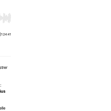
r end. Hold shift to jump forward or backward.
|
1:24:41
strer
:
ius
lle