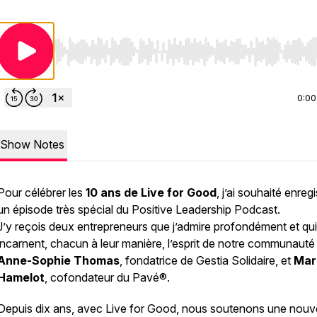
Use Left/Right to seek, Home/End to jump to start o
0:00
Show Notes
Pour célébrer les
10 ans de Live for Good
, j’ai souhaité enregi
un épisode très spécial du Positive Leadership Podcast.
J’y reçois deux entrepreneurs que j’admire profondément et qui
incarnent, chacun à leur manière, l’esprit de notre communauté 
Anne-Sophie Thomas
, fondatrice de
Gestia Solidaire
, et
Mar
Hamelot
, cofondateur du
Pavé®
.
Depuis dix ans, avec Live for Good, nous soutenons une nouve