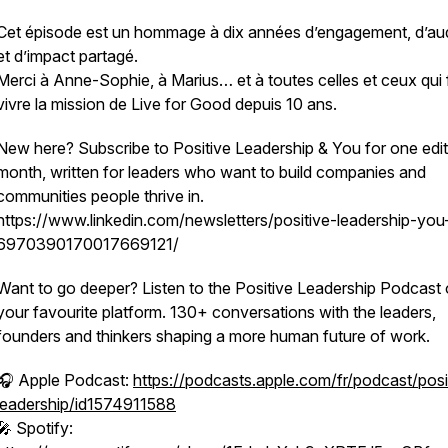
Cet épisode est un hommage à dix années d’engagement, d’a
et d’impact partagé.
Merci à Anne-Sophie, à Marius… et à toutes celles et ceux qui 
vivre la mission de Live for Good depuis 10 ans.
New here? Subscribe to Positive Leadership & You for one edit
month, written for leaders who want to build companies and
communities people thrive in.
https://www.linkedin.com/newsletters/positive-leadership-you
6970390170017669121/
Want to go deeper? Listen to the Positive Leadership Podcast
your favourite platform. 130+ conversations with the leaders,
founders and thinkers shaping a more human future of work.
🎧 Apple Podcast:
https://podcasts.apple.com/fr/podcast/posi
leadership/id1574911588
🎤 Spotify: