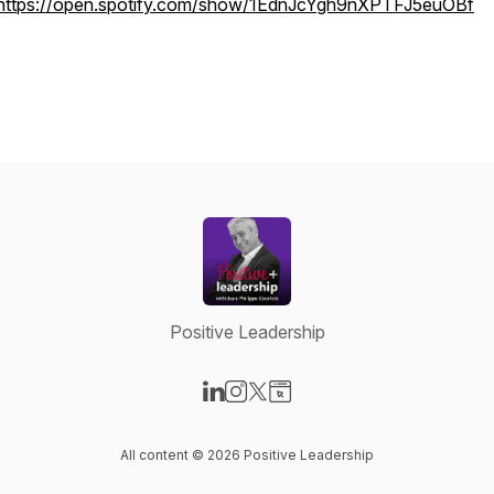
https://open.spotify.com/show/1EdnJcYgh9nXPTFJ5euOBf
Positive Leadership
Visit our LinkedIn page
Visit our Instagram page
Visit our X-com page
Visit our Website page
All content © 2026 Positive Leadership