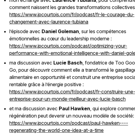
mon échange avec
Laurence Tubiana
, pour comprendr
comment naissent les grandes transformations collectives
https://www.jpcourtois.com/fr/podcast/fr-le-courage-du-
changement-avec-laurence-tubiana
l’épisode avec
Daniel Goleman
, sur les compétences
émotionnelles au cœur du leadership moderne :
https://www.jpcourtois.com/podcast/optimizing-your-
performance-with-emotional-intelligence-with-daniel-go
ma discussion avec
Lucie Basch
, fondatrice de Too Go
Go, pour découvrir comment elle a transformé le gaspillag
alimentaire en opportunité et construit une entreprise soci
rentable grâce à l’énergie positive :
https://www.jpcourtois.com/fr/podcast/fr-construire-une
entreprise-pour-un-monde-meilleur-avec-lucie-basch
et ma discussion avec
Paul Hawken
, qui explore commen
régénération peut devenir un nouveau modèle de société:
https://www.jpcourtois.com/podcast/paul-hawken----
regenerating-the-world-one-idea-at-a-time